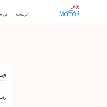
الرئيسية
من ن
الإس
رقم 